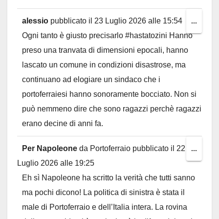
alessio
pubblicato il
23 Luglio 2026
alle
15:54
Toggl
...
Ogni tanto è giusto precisarlo #hastatozini Hanno
this
preso una tranvata di dimensioni epocali, hanno
metab
lascato un comune in condizioni disastrose, ma
continuano ad elogiare un sindaco che i
portoferraiesi hanno sonoramente bocciato. Non si
può nemmeno dire che sono ragazzi perchè ragazzi
erano decine di anni fa.
Per Napoleone
da
Portoferraio
pubblicato il
22
Toggl
...
Luglio 2026
alle
19:25
this
Eh sì Napoleone ha scritto la verità che tutti sanno
metab
ma pochi dicono! La politica di sinistra è stata il
male di Portoferraio e dell’Italia intera. La rovina