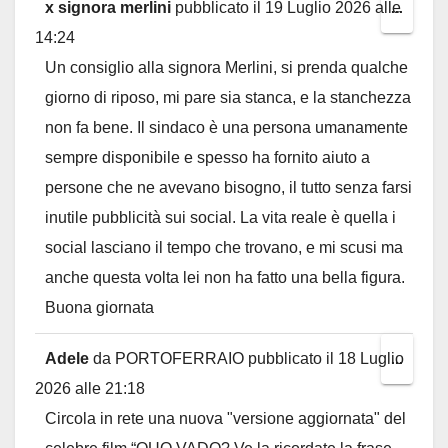
x signora merlini
pubblicato il
19 Luglio 2026
alle
Toggl
...
14:24
this
Un consiglio alla signora Merlini, si prenda qualche
metab
giorno di riposo, mi pare sia stanca, e la stanchezza
non fa bene. Il sindaco è una persona umanamente
sempre disponibile e spesso ha fornito aiuto a
persone che ne avevano bisogno, il tutto senza farsi
inutile pubblicità sui social. La vita reale è quella i
social lasciano il tempo che trovano, e mi scusi ma
anche questa volta lei non ha fatto una bella figura.
Buona giornata
Adele
da
PORTOFERRAIO
pubblicato il
18 Luglio
Toggl
...
2026
alle
21:18
this
Circola in rete una nuova "versione aggiornata" del
metab