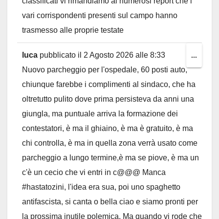
classificati vi rimandiamo ai numerosi report che i
vari corrispondenti presenti sul campo hanno
trasmesso alle proprie testate
luca
pubblicato il
2 Agosto 2026
alle
8:33
Toggl
...
Nuovo parcheggio per l'ospedale, 60 posti auto,
this
chiunque farebbe i complimenti al sindaco, che ha
metab
oltretutto pulito dove prima persisteva da anni una
giungla, ma puntuale arriva la formazione dei
contestatori, è ma il ghiaino, è ma è gratuito, è ma
chi controlla, è ma in quella zona verrà usato come
parcheggio a lungo termine,è ma se piove, è ma un
c'è un cecio che vi entri in c@@@ Manca
#hastatozini, l'idea era sua, poi uno spaghetto
antifascista, si canta o bella ciao e siamo pronti per
la prossima inutile polemica. Ma quando vi rode che