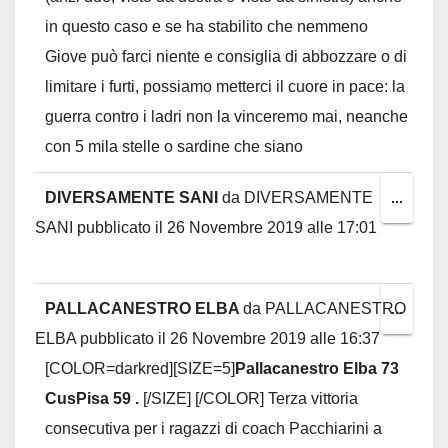
in questo caso e se ha stabilito che nemmeno
Giove può farci niente e consiglia di abbozzare o di
limitare i furti, possiamo metterci il cuore in pace: la
guerra contro i ladri non la vinceremo mai, neanche
con 5 mila stelle o sardine che siano
DIVERSAMENTE SANI
da
DIVERSAMENTE
Toggl
...
SANI
pubblicato il
26 Novembre 2019
alle
17:01
this
metab
PALLACANESTRO ELBA
da
PALLACANESTRO
Toggl
...
ELBA
pubblicato il
26 Novembre 2019
alle
16:37
this
[COLOR=darkred][SIZE=5]
Pallacanestro Elba 73
metab
CusPisa 59 .
[/SIZE] [/COLOR] Terza vittoria
consecutiva per i ragazzi di coach Pacchiarini a