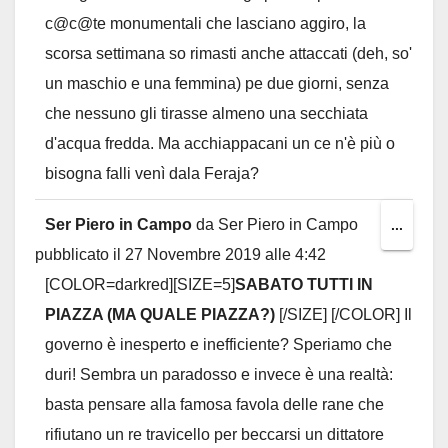
c@c@te monumentali che lasciano aggiro, la
scorsa settimana so rimasti anche attaccati (deh, so'
un maschio e una femmina) pe due giorni, senza
che nessuno gli tirasse almeno una secchiata
d'acqua fredda. Ma acchiappacani un ce n'è più o
bisogna falli venì dala Feraja?
Ser Piero in Campo
da
Ser Piero in Campo
Toggl
...
pubblicato il
27 Novembre 2019
alle
4:42
this
[COLOR=darkred][SIZE=5]
SABATO TUTTI IN
metab
PIAZZA (MA QUALE PIAZZA?)
[/SIZE] [/COLOR] Il
governo è inesperto e inefficiente? Speriamo che
duri! Sembra un paradosso e invece è una realtà:
basta pensare alla famosa favola delle rane che
rifiutano un re travicello per beccarsi un dittatore