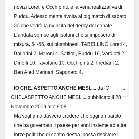
novizi Loreti e Occhipinti, e la vena realizzativa di
Puddu. Adesso mente rivolta al big match di sabato
30 che vedrà la rivincita del derby del canale.
L’andata sorrise agli isolani che si imposero di
misura, 54-56, sui piombinesi. TABELLINO Loreti 4,
Ballarini 2, Maroni 4, Saffioti, Puddu 18, Varolotti 2,
Dinelli 10, Tavolario 10, Occhipinti 2, Frediani 2,
Ben Aied Marinari, Saponaro 4.
IO CHE..ASPETTO ANCHE MESI.....
da
IO
Toggl
...
CHE..ASPETTO ANCHE MESI.....
pubblicato il
28
this
Novembre 2019
alle
9:08
metab
Ma vogliamo davvero credere che oggi un partito
che ha governato il paese per anni insieme ad altre
forze politiche di centro-destra, possa risolvere i