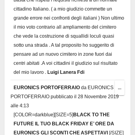
cittadino Italiano. ( a mio giudizio commette un
grande errore nei confronti degli italiani ) Non ultimo
il mio voto contrario all ampliamento del cimitero
che vede la costruzione di squallidi loculi quasi
sotto una strada . A tal proposito ho suggerito di
pensare ad un nuovo cimitero in zone fuori dai
centri abitati .A voi cittadini il giudizio sul risultato
del mio lavoro .
Luigi Lanera Fdi
EURONICS PORTOFERRAIO
da
EURONICS
Toggl
...
PORTOFERRAIO
pubblicato il
28 Novembre 2019
this
alle
4:13
metab
[COLOR=darkblue][SIZE=5]
BLACK TO THE
FUTURE IL TUO BLACK FRIDAY E’ ORE DA
EURONICS GLI SCONTI CHE ASPETTAVI
[/SIZE]