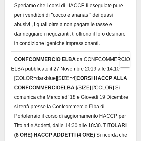
Speriamo che i corsi di HACCP li eseguiate pure
per i venditori di "cocco e ananas " dei quasi
abusivi , i quali oltre a non pagare le tasse e
danneggiare i negozianti, ti offrono il loro desinare
in condizione igeniche impressionanti.
CONFCOMMERCIO ELBA
da
CONFCOMMERCIO
Toggl
...
ELBA
pubblicato il
27 Novembre 2019
alle
14:10
this
[COLOR=darkblue][SIZE=4]
CORSI HACCP ALLA
metab
CONFCOMMERCIOELBA
[/SIZE] [/COLOR] Si
comunica che Mercoledì 18 e Giovedì 19 Dicembre
si terrà presso la Confcommercio Elba di
Portoferraio il corso di aggiornamento HACCP per
Titolari e Addetti, dalle 14:30 alle 18:30.
TITOLARI
(8 ORE) HACCP ADDETTI (4 ORE)
Si ricorda che