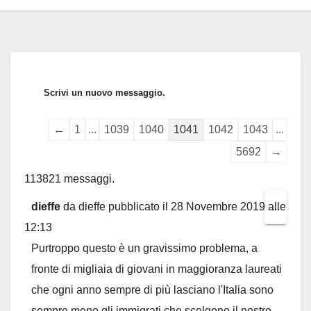
Guestbook
←
1
...
1039
1040
1041
1042
1043
...
list
5692
→
navigation
113821 messaggi.
dieffe
da
dieffe
pubblicato il
28 Novembre 2019
alle
Toggl
...
12:13
this
Purtroppo questo è un gravissimo problema, a
metab
fronte di migliaia di giovani in maggioranza laureati
che ogni anno sempre di più lasciano l'Italia sono
sempre meno gli immigrati che scelgono il nostro