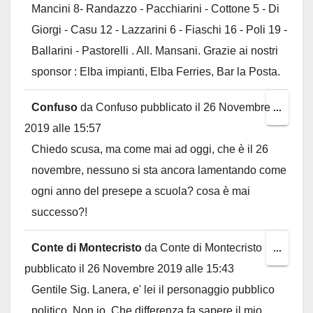
Mancini 8- Randazzo - Pacchiarini - Cottone 5 - Di
Giorgi - Casu 12 - Lazzarini 6 - Fiaschi 16 - Poli 19 -
Ballarini - Pastorelli . All. Mansani. Grazie ai nostri
sponsor : Elba impianti, Elba Ferries, Bar la Posta.
Confuso
da
Confuso
pubblicato il
26 Novembre
Toggl
...
2019
alle
15:57
this
Chiedo scusa, ma come mai ad oggi, che è il 26
metab
novembre, nessuno si sta ancora lamentando come
ogni anno del presepe a scuola? cosa è mai
successo?!
Conte di Montecristo
da
Conte di Montecristo
Toggl
...
pubblicato il
26 Novembre 2019
alle
15:43
this
Gentile Sig. Lanera, e' lei il personaggio pubblico
metab
politico. Non io. Che differenza fa sapere il mio