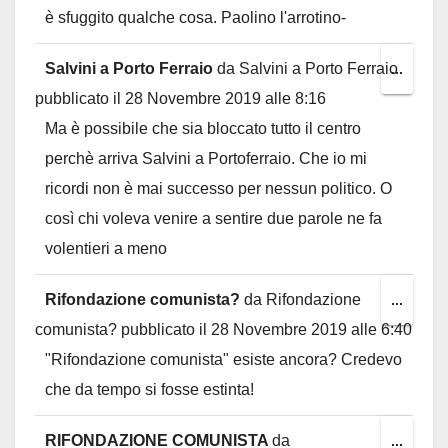
è sfuggito qualche cosa. Paolino l'arrotino-
Salvini a Porto Ferraio
da
Salvini a Porto Ferraio
Toggl
...
pubblicato il
28 Novembre 2019
alle
8:16
this
Ma è possibile che sia bloccato tutto il centro
metab
perchè arriva Salvini a Portoferraio. Che io mi
ricordi non è mai successo per nessun politico. O
così chi voleva venire a sentire due parole ne fa
volentieri a meno
Rifondazione comunista?
da
Rifondazione
Toggl
...
comunista?
pubblicato il
28 Novembre 2019
alle
6:40
this
"Rifondazione comunista" esiste ancora? Credevo
metab
che da tempo si fosse estinta!
RIFONDAZIONE COMUNISTA
da
Toggl
...