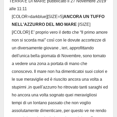
TERRA E DI MARE
pubblicato il
27 Novembre 2019
this
alle
11:11
metab
[COLOR=darkblue][SIZE=5]
ANCORA UN TUFFO
NELL'AZZURRO DEL MIO MARE
[/SIZE]
[/COLOR] E’ proprio vero il detto che “Il primo amore
non si scorda mai” così con le dovute accortezze di
un diversamente giovane , ieri, approfittando
dell'unica bella giornata di Novembre, sono tornato
a vedere una zona a portata di mano che
conoscevo. Il mare non ha dimenticatoi suoi colori e
le sue meraviglie ed è riuscito ancora una volta a
stupirmi ,in quell'azzurro ho ritrovato tanti saraghi ed
ho ancora una volta sognato quei meravigliosi
tempi di un lontano passato che non voglio
assolutamente dimenticare, per questo ve ne rendo