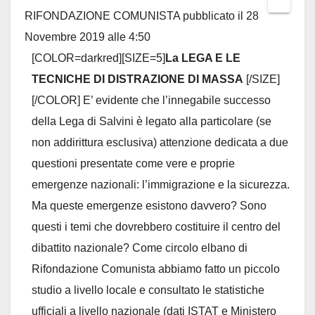
RIFONDAZIONE COMUNISTA
pubblicato il
28
this
Novembre 2019
alle
4:50
metab
[COLOR=darkred][SIZE=5]
La LEGA E LE
TECNICHE DI DISTRAZIONE DI MASSA
[/SIZE]
[/COLOR] E’ evidente che l’innegabile successo
della Lega di Salvini è legato alla particolare (se
non addirittura esclusiva) attenzione dedicata a due
questioni presentate come vere e proprie
emergenze nazionali: l’immigrazione e la sicurezza.
Ma queste emergenze esistono davvero? Sono
questi i temi che dovrebbero costituire il centro del
dibattito nazionale? Come circolo elbano di
Rifondazione Comunista abbiamo fatto un piccolo
studio a livello locale e consultato le statistiche
ufficiali a livello nazionale (dati ISTAT e Ministero