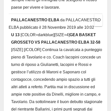
paese per vivere e lavorare.
PALLACANESTRO ELBA
da
PALLACANESTRO
Toggl
...
ELBA
pubblicato il
28 Novembre 2019
alle
10:02
this
U 13
[COLOR=darkblue][SIZE=4]
GEA BASKET
metab
GROSSETO VS PALLACANESTRO ELBA 32-58
[/SIZE] [/COLOR] Continua la cavalcata a punteggio
pieno di Tavolario e co. Coach Iacopini concede un
turno di riposo a Giulianetti, Iacopini e Rossi e
gestisce l’utilizzo di Maroni e Saponaro col
contagocce, concedendo ampio spazio a tutti gli
altri atleti a referto. Partita mai in discussione ed
ampie note positive da Dinelli, migliore in campo, e
Tavolario. Da sottolineare il buon debutto stagionale
del rientrante Ballarini, i primi punti segnati dai