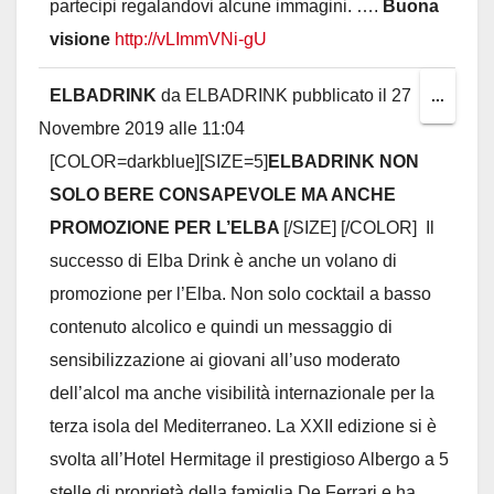
partecipi regalandovi alcune immagini. ….
Buona
visione
http://vLImmVNi-gU
ELBADRINK
da
ELBADRINK
pubblicato il
27
Toggl
...
Novembre 2019
alle
11:04
this
[COLOR=darkblue][SIZE=5]
ELBADRINK NON
metab
SOLO BERE CONSAPEVOLE MA ANCHE
PROMOZIONE PER L’ELBA
[/SIZE] [/COLOR]
Il
successo di Elba Drink è anche un volano di
promozione per l’Elba. Non solo cocktail a basso
contenuto alcolico e quindi un messaggio di
sensibilizzazione ai giovani all’uso moderato
dell’alcol ma anche visibilità internazionale per la
terza isola del Mediterraneo. La XXII edizione si è
svolta all’Hotel Hermitage il prestigioso Albergo a 5
stelle di proprietà della famiglia De Ferrari e ha