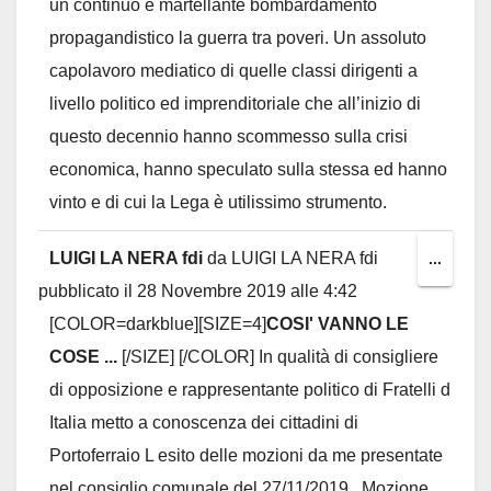
un continuo e martellante bombardamento
propagandistico la guerra tra poveri. Un assoluto
capolavoro mediatico di quelle classi dirigenti a
livello politico ed imprenditoriale che all’inizio di
questo decennio hanno scommesso sulla crisi
economica, hanno speculato sulla stessa ed hanno
vinto e di cui la Lega è utilissimo strumento.
LUIGI LA NERA fdi
da
LUIGI LA NERA fdi
Toggl
...
pubblicato il
28 Novembre 2019
alle
4:42
this
[COLOR=darkblue][SIZE=4]
COSI' VANNO LE
metab
COSE ...
[/SIZE] [/COLOR] In qualità di consigliere
di opposizione e rappresentante politico di Fratelli d
Italia metto a conoscenza dei cittadini di
Portoferraio L esito delle mozioni da me presentate
nel consiglio comunale del 27/11/2019 . Mozione