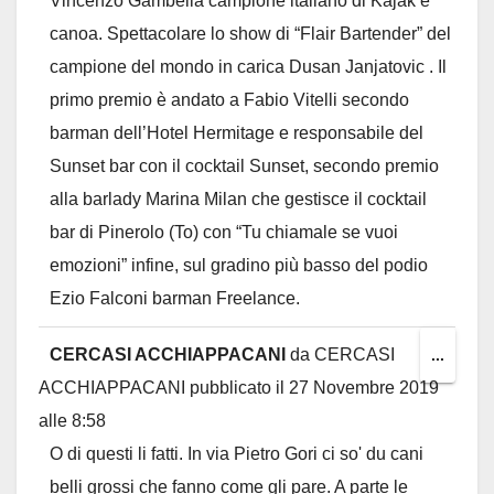
Vincenzo Gambella campione italiano di Kajak e
canoa. Spettacolare lo show di “Flair Bartender” del
campione del mondo in carica Dusan Janjatovic . Il
primo premio è andato a Fabio Vitelli secondo
barman dell’Hotel Hermitage e responsabile del
Sunset bar con il cocktail Sunset, secondo premio
alla barlady Marina Milan che gestisce il cocktail
bar di Pinerolo (To) con “Tu chiamale se vuoi
emozioni” infine, sul gradino più basso del podio
Ezio Falconi barman Freelance.
CERCASI ACCHIAPPACANI
da
CERCASI
Toggl
...
ACCHIAPPACANI
pubblicato il
27 Novembre 2019
this
alle
8:58
metab
O di questi li fatti. In via Pietro Gori ci so' du cani
belli grossi che fanno come gli pare. A parte le