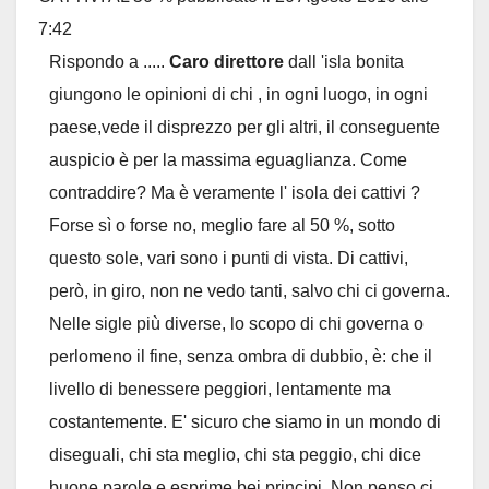
7:42
metab
Rispondo a .....
Caro direttore
dall 'isla bonita
giungono le opinioni di chi , in ogni luogo, in ogni
paese,vede il disprezzo per gli altri, il conseguente
auspicio è per la massima eguaglianza. Come
contraddire? Ma è veramente l' isola dei cattivi ?
Forse sì o forse no, meglio fare al 50 %, sotto
questo sole, vari sono i punti di vista. Di cattivi,
però, in giro, non ne vedo tanti, salvo chi ci governa.
Nelle sigle più diverse, lo scopo di chi governa o
perlomeno il fine, senza ombra di dubbio, è: che il
livello di benessere peggiori, lentamente ma
costantemente. E' sicuro che siamo in un mondo di
diseguali, chi sta meglio, chi sta peggio, chi dice
buone parole e esprime bei principi. Non penso ci