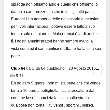
spiagge non offriamo altro e quello che offriamo lo
diamo a caro prezzo,più che in tutti gli altri paesi
Europei ! Un aeroporto delle necessarie dimensioni
per i voli internazionali poteva essere fatto a suo
tempo solo nel piano di Mola,oramai è tardi anche
lì. I nostri amministratori hanno sempre avuto la
vista corta ed il campanilismo Elbano ha fatto la sua
parte. -
Club 64
da
Club 64
pubblicato il
20 Agosto 2016
Toggl
...
alle
9:47
this
Eh no caro Signore : non mi sta bene che chi vende
metab
birra a 10 euro a bottiglietta faccia raccattare dal
comune la sua sporcizia lasciata sulla strada ...
qualcosa non torna.... tu vendi , sporchi , pulisci,