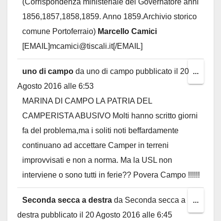
(Corrispondenza ministeriale del Governatore anni
1856,1857,1858,1859. Anno 1859.Archivio storico
comune Portoferraio)
Marcello Camici
[EMAIL]mcamici@tiscali.it[/EMAIL]
uno di campo
da
uno di campo
pubblicato il
20
Toggl
...
Agosto 2016
alle
6:53
this
MARINA DI CAMPO LA PATRIA DEL
metab
CAMPERISTA ABUSIVO Molti hanno scritto giorni
fa del problema,ma i soliti noti beffardamente
continuano ad accettare Camper in terreni
improvvisati e non a norma. Ma la USL non
interviene o sono tutti in ferie?? Povera Campo !!!!!!
Seconda secca a destra
da
Seconda secca a
Toggl
...
destra
pubblicato il
20 Agosto 2016
alle
6:45
this