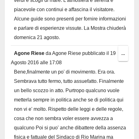
verdi e scogli di mare. L'atmosfera è serena e
piacevole con continui e affascina il visitatore.
Alcune guide sono presenti per fornire informazioni
e parlare di esperienze vissute. La Mostra chiuderà
domenica 21 agosto.
Agone Riese
da
Agone Riese
pubblicato il
19
Toggl
...
Agosto 2016
alle
17:08
this
Bene,finalmente un po' di movimento. Era ora.
metab
Sembrava tutto fermo, tutto assuefatto. Finalmente
un bello scozzo in atto. Purtropo qualcuno vuole
metterla sempre in politica anche se di politica qui
non vi e' molto. Rispetto delle leggi e delle regole,
cosa che non sembra voler essere avvezza a
qualcuno Poi si puo' anche dibattere della assenza
fisica e fattuale del Sindaco di Rio Marina ma