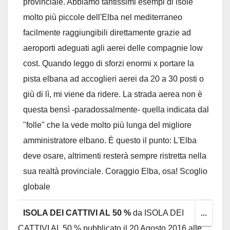
provinciale. Abbiamo tantissimi esempi di isole
molto più piccole dell'Elba nel mediterraneo
facilmente raggiungibili direttamente grazie ad
aeroporti adeguati agli aerei delle compagnie low
cost. Quando leggo di sforzi enormi x portare la
pista elbana ad accoglieri aerei da 20 a 30 posti o
giù di lì, mi viene da ridere. La strada aerea non è
questa bensì -paradossalmente- quella indicata dal
"folle" che la vede molto più lunga del migliore
amministratore elbano. È questo il punto: L'Elba
deve osare, altrimenti resterà sempre ristretta nella
sua realtà provinciale. Coraggio Elba, osa! Scoglio
globale
ISOLA DEI CATTIVI AL 50 %
da
ISOLA DEI
Toggl
...
CATTIVI AL 50 %
pubblicato il
20 Agosto 2016
alle
this