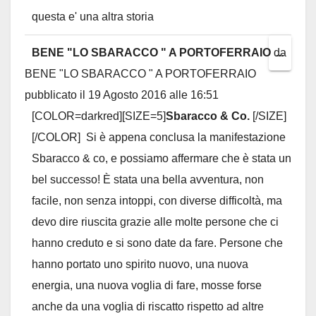
questa e' una altra storia
BENE "LO SBARACCO " A PORTOFERRAIO
da
Toggl
...
BENE "LO SBARACCO " A PORTOFERRAIO
this
pubblicato il
19 Agosto 2016
alle
16:51
metab
[COLOR=darkred][SIZE=5]
Sbaracco & Co.
[/SIZE]
[/COLOR]
Si è appena conclusa la manifestazione
Sbaracco & co, e possiamo affermare che è stata un
bel successo! È stata una bella avventura, non
facile, non senza intoppi, con diverse difficoltà, ma
devo dire riuscita grazie alle molte persone che ci
hanno creduto e si sono date da fare. Persone che
hanno portato uno spirito nuovo, una nuova
energia, una nuova voglia di fare, mosse forse
anche da una voglia di riscatto rispetto ad altre