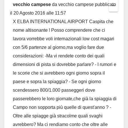
vecchio campese
da
vecchio campese
pubblicato
Toggl
...
il
20 Agosto 2016
alle
11:57
this
X ELBA INTERNATIONAL AIRPORT Caspita che
metab
nome altisonante ! Posso comprendere che ci
lavora vorrebbe voli internazionali low cost magari
con 5/6 partenze al giorno,ma voglio fare due
considerazioni: -Ma vi rendete conto dei quali
dimensioni di pista si dovrebbe parlare? - I rumori e
le scorie che si avrebbero ogni giorno sopra il
paese e sopra la spiaggia? - Se ogni giorno
scendessero 800/1.000 passeggeri dove
passerebbero le loro giornate,che già la spiaggia di
Campo non sopporta più quelle di quest'anno ? -
Oltre alle spiagge già stracolme quali svaghi
avrebbero? Ma ci rendiamo conto che oltre alle