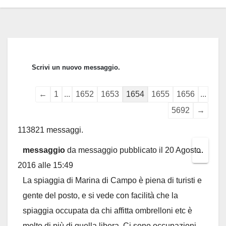
Guestbook
←
1
...
1652
1653
1654
1655
1656
...
list
5692
→
navigation
113821 messaggi.
messaggio
da
messaggio
pubblicato il
20 Agosto
Toggl
...
2016
alle
15:49
this
La spiaggia di Marina di Campo è piena di turisti e
metab
gente del posto, e si vede con facilità che la
spiaggia occupata da chi affitta ombrelloni etc è
molto di più di quella libera. Ci sono occupazioni