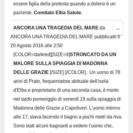
essere figlia della protesta quando a dolersi è un
paziente.
Comitato Elba Salute.
ANCORA UNA TRAGEDIA DEL MARE
da
Toggl
...
ANCORA UNA TRAGEDIA DEL MARE
pubblicato il
this
20 Agosto 2016
alle
2:50
metab
[COLOR=darkred][SIZE=4]
STRONCATO DA UN
MALORE SULLA SPIAGGIA DI MADONNA
DELLE GRAZIE
[/SIZE] [/COLOR] . Un uomo di 78
anni di Prato, frequentatore abituale dell'isola
d'Elba e proprietario di una seconda casa, è morto
nel tardo pomeriggio di venerdì 19 sulla spiaggia di
Madonna delle Grazie a Capoliveri. L'uomo intorno
alle 17, stava facendo il bagno a pochi metri da riva.
Sono stati alcuni bagnanti a vedere l'uomo che,