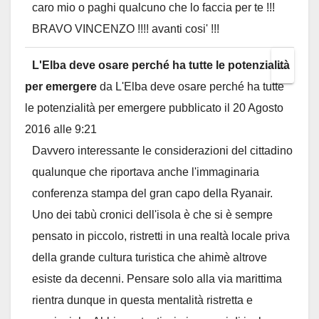
caro mio o paghi qualcuno che lo faccia per te !!!
BRAVO VINCENZO !!!! avanti cosi' !!!
L'Elba deve osare perché ha tutte le potenzialità
Toggl
...
per emergere
da
L'Elba deve osare perché ha tutte
this
le potenzialità per emergere
pubblicato il
20 Agosto
metab
2016
alle
9:21
Davvero interessante le considerazioni del cittadino
qualunque che riportava anche l'immaginaria
conferenza stampa del gran capo della Ryanair.
Uno dei tabù cronici dell'isola è che si è sempre
pensato in piccolo, ristretti in una realtà locale priva
della grande cultura turistica che ahimè altrove
esiste da decenni. Pensare solo alla via marittima
rientra dunque in questa mentalità ristretta e