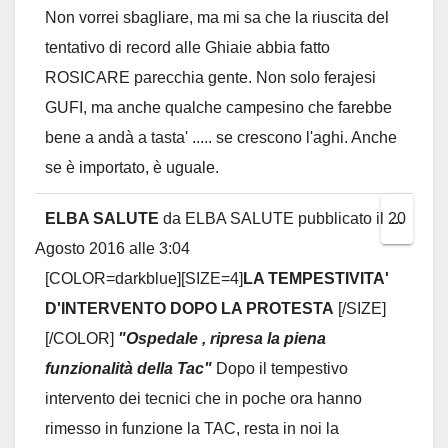
Non vorrei sbagliare, ma mi sa che la riuscita del
metab
tentativo di record alle Ghiaie abbia fatto
ROSICARE parecchia gente. Non solo ferajesi
GUFI, ma anche qualche campesino che farebbe
bene a andà a tasta' ..... se crescono l'aghi. Anche
se è importato, è uguale.
ELBA SALUTE
da
ELBA SALUTE
pubblicato il
20
Toggl
...
Agosto 2016
alle
3:04
this
[COLOR=darkblue][SIZE=4]
LA TEMPESTIVITA'
metab
D'INTERVENTO DOPO LA PROTESTA
[/SIZE]
[/COLOR]
"Ospedale , ripresa la piena
funzionalità della Tac"
Dopo il tempestivo
intervento dei tecnici che in poche ora hanno
rimesso in funzione la TAC, resta in noi la