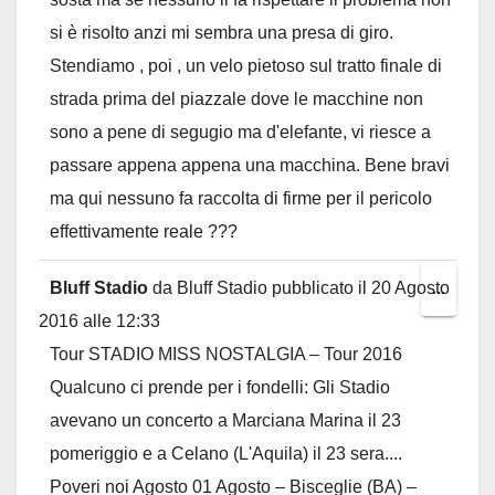
si è risolto anzi mi sembra una presa di giro.
Stendiamo , poi , un velo pietoso sul tratto finale di
strada prima del piazzale dove le macchine non
sono a pene di segugio ma d'elefante, vi riesce a
passare appena appena una macchina. Bene bravi
ma qui nessuno fa raccolta di firme per il pericolo
effettivamente reale ???
Bluff Stadio
da
Bluff Stadio
pubblicato il
20 Agosto
Toggl
...
2016
alle
12:33
this
Tour STADIO MISS NOSTALGIA – Tour 2016
metab
Qualcuno ci prende per i fondelli: Gli Stadio
avevano un concerto a Marciana Marina il 23
pomeriggio e a Celano (L'Aquila) il 23 sera....
Poveri noi Agosto 01 Agosto – Bisceglie (BA) –