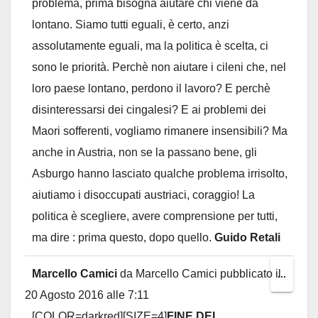
problema, prima bisogna aiutare chi viene da
lontano. Siamo tutti eguali, è certo, anzi
assolutamente eguali, ma la politica è scelta, ci
sono le priorità. Perchè non aiutare i cileni che, nel
loro paese lontano, perdono il lavoro? E perchè
disinteressarsi dei cingalesi? E ai problemi dei
Maori sofferenti, vogliamo rimanere insensibili? Ma
anche in Austria, non se la passano bene, gli
Asburgo hanno lasciato qualche problema irrisolto,
aiutiamo i disoccupati austriaci, coraggio! La
politica è scegliere, avere comprensione per tutti,
ma dire : prima questo, dopo quello.
Guido Retali
Marcello Camici
da
Marcello Camici
pubblicato il
Toggl
...
20 Agosto 2016
alle
7:11
this
[COLOR=darkred][SIZE=4]
FINE DEL
metab