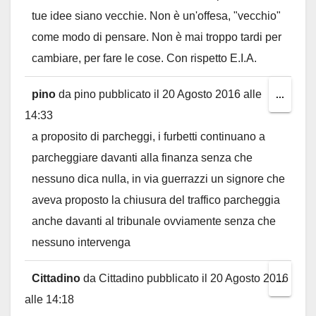
tue idee siano vecchie. Non è un'offesa, "vecchio"
come modo di pensare. Non è mai troppo tardi per
cambiare, per fare le cose. Con rispetto E.I.A.
pino
da
pino
pubblicato il
20 Agosto 2016
alle
Toggl
...
14:33
this
a proposito di parcheggi, i furbetti continuano a
metab
parcheggiare davanti alla finanza senza che
nessuno dica nulla, in via guerrazzi un signore che
aveva proposto la chiusura del traffico parcheggia
anche davanti al tribunale ovviamente senza che
nessuno intervenga
Cittadino
da
Cittadino
pubblicato il
20 Agosto 2016
Toggl
...
alle
14:18
this