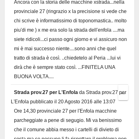
Ancora con la storia delle macchine xstrada...nella
metab
provinciale 27 (ringrazio x la precisione si vede che
chi scrive è informatissimo di toponomastica.. molto
piu'di me ) x me era solo la strada dell'enfola ....ma
siete ridicoli...ci passo ogni giorno e vi assicuro non
mi è mai successo niente....sono anni che quel
tratto di strada è così. ..chiedetelo al Peria ...lui vi
dirà che è sempre stato così. ...FINITELA UNA
BUONA VOLTA....
Strada prov.27 per L'Enfola
da
Strada prov.27 per
Toggl
...
L'Enfola
pubblicato il
20 Agosto 2016
alle
13:07
this
Ore 14,30 provinciale 27 per l'Enfola macchine
metab
parcheggiate a pene di segugio. Mi va benissimo
che il comune abbia messo i cartelli di divieto di
sosta ma se nessuno li fa rispettare il problema non