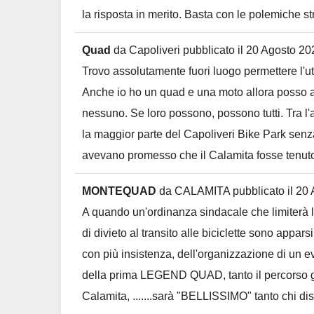
la risposta in merito. Basta con le polemiche str
Quad
da
Capoliveri
pubblicato il
20 Agosto 20
Trovo assolutamente fuori luogo permettere l'uti
Anche io ho un quad e una moto allora posso 
nessuno. Se loro possono, possono tutti. Tra l'a
la maggior parte del Capoliveri Bike Park senz
avevano promesso che il Calamita fosse tenut
MONTEQUAD
da
CALAMITA
pubblicato il
20 
A quando un'ordinanza sindacale che limiterà l
di divieto al transito alle biciclette sono appars
con più insistenza, dell'organizzazione di un eve
della prima LEGEND QUAD, tanto il percorso g
Calamita, .......sarà "BELLISSIMO" tanto chi dis