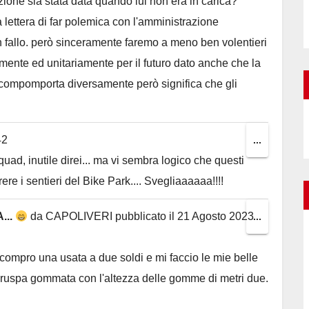
ione sia stata data quando lui non era in carica?
la lettera di far polemica con l'amministrazione
n fallo. però sinceramente faremo a meno ben volentieri
mente ed unitariamente per il futuro dato anche che la
 compomporta diversamente però significa che gli
42
Toggle
...
ad, inutile direi... ma vi sembra logico che questi
this
re i sentieri del Bike Park.... Svegliaaaaaa!!!!
metabox.
...
da
CAPOLIVERI
pubblicato il
21 Agosto 2023
Toggle
...
this
compro una usata a due soldi e mi faccio le mie belle
metabox.
 ruspa gommata con l'altezza delle gomme di metri due.