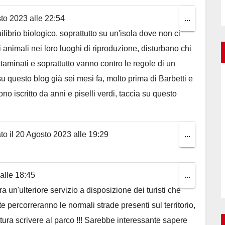
to 2023
alle
22:54
Toggle
...
librio biologico, soprattutto su un'isola dove non ci
this
 animali nei loro luoghi di riproduzione, disturbano chi
metabox.
aminati e soprattutto vanno contro le regole di un
 questo blog già sei mesi fa, molto prima di Barbetti e
o iscritto da anni e piselli verdi, taccia su questo
to il
20 Agosto 2023
alle
19:29
Toggle
...
this
metabox.
alle
18:45
Toggle
...
ra un'ulteriore servizio a disposizione dei turisti che
this
 percorreranno le normali strade presenti sul territorio,
metabox.
ttura scrivere al parco !!! Sarebbe interessante sapere