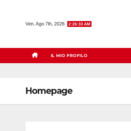
Salta
al
contenuto
Ven. Ago 7th, 2026
2:26:34 AM
IL MIO PROFILO
Homepage