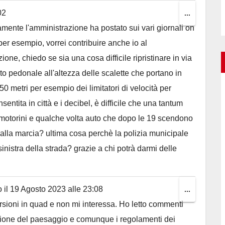
02
Toggle
...
amente l'amministrazione ha postato sui vari giornali on
this
i per esempio, vorrei contribuire anche io al
metabox.
one, chiedo se sia una cosa difficile ripristinare in via
to pedonale all'altezza delle scalette che portano in
0 metri per esempio dei limitatori di velocità per
entita in città e i decibel, è difficile che una tantum
, motorini e qualche volta auto che dopo le 19 scendono
alla marcia? ultima cosa perchè la polizia municipale
inistra della strada? grazie a chi potrà darmi delle
 il
19 Agosto 2023
alle
23:08
Toggle
...
ursioni in quad e non mi interessa. Ho letto commenti
this
zione del paesaggio e comunque i regolamenti dei
metabox.