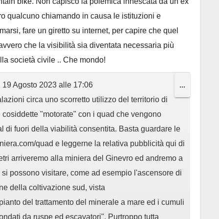
untain bike. Non capisco la polemica innescata da un ex
ro qualcuno chiamando in causa le istituzioni e
rmarsi, fare un giretto su internet, per capire che quel
davvero che la visibilità sia diventata necessaria più
lla società civile .. Che mondo!
l
19 Agosto 2023
alle
17:06
Toggle
...
zioni circa uno scorretto utilizzo del territorio di
this
le cosiddette "motorate" con i quad che vengono
metabox.
di fuori della viabilità consentita. Basta guardare le
iniera.com/quad e leggerne la relativa pubblicità qui di
metri arriveremo alla miniera del Ginevro ed andremo a
 si possono visitare, come ad esempio l'ascensore di
ne della coltivazione sud, vista
'impianto del trattamento del minerale a mare ed i cumuli
ondati da ruspe ed escavatori". Purtroppo tutta