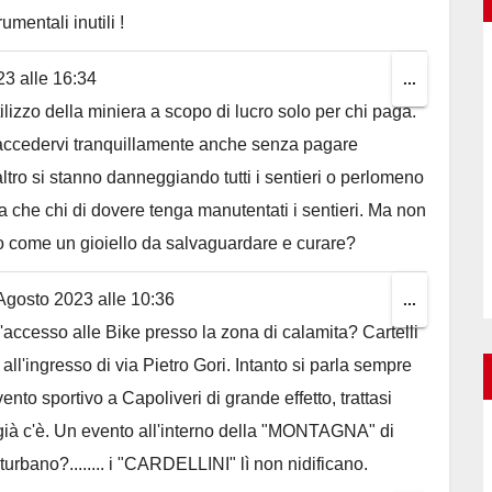
umentali inutili !
23
alle
16:34
Toggle
...
lizzo della miniera a scopo di lucro solo per chi paga.
this
accedervi tranquillamente anche senza pagare
metabox.
ltro si stanno danneggiando tutti i sentieri o perlomeno
a che chi di dovere tenga manutentati i sentieri. Ma non
o come un gioiello da salvaguardare e curare?
Agosto 2023
alle
10:36
Toggle
...
'accesso alle Bike presso la zona di calamita? Cartelli
this
i all'ingresso di via Pietro Gori. Intanto si parla sempre
metabox.
nto sportivo a Capoliveri di grande effetto, trattasi
ià c'è. Un evento all'interno della "MONTAGNA" di
turbano?........ i "CARDELLINI" lì non nidificano.