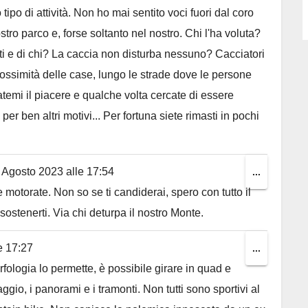
 tipo di attività. Non ho mai sentito voci fuori dal coro
stro parco e, forse soltanto nel nostro. Chi l'ha voluta?
ti e di chi? La caccia non disturba nessuno? Cacciatori
ossimità delle case, lungo le strade dove le persone
atemi il piacere e qualche volta cercate di essere
 per ben altri motivi... Per fortuna siete rimasti in pochi
 Agosto 2023
alle
17:54
Toggle
...
motorate. Non so se ti candiderai, spero con tutto il
this
 sostenerti. Via chi deturpa il nostro Monte.
metabox.
e
17:27
Toggle
...
orfologia lo permette, è possibile girare in quad e
this
ggio, i panorami e i tramonti. Non tutti sono sportivi al
metabox.