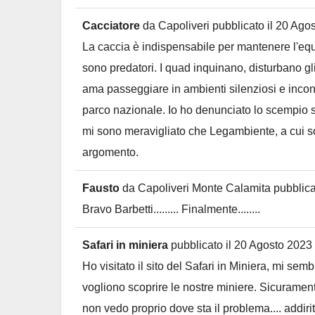
Cacciatore
da
Capoliveri
pubblicato il
20 Agos
La caccia è indispensabile per mantenere l'equi
sono predatori. I quad inquinano, disturbano gli
ama passeggiare in ambienti silenziosi e incont
parco nazionale. Io ho denunciato lo scempio su
mi sono meravigliato che Legambiente, a cui son
argomento.
Fausto
da
Capoliveri Monte Calamita
pubblica
Bravo Barbetti......... Finalmente........
Safari in miniera
pubblicato il
20 Agosto 2023
Ho visitato il sito del Safari in Miniera, mi semb
vogliono scoprire le nostre miniere. Sicuramente
non vedo proprio dove sta il problema.... addiri