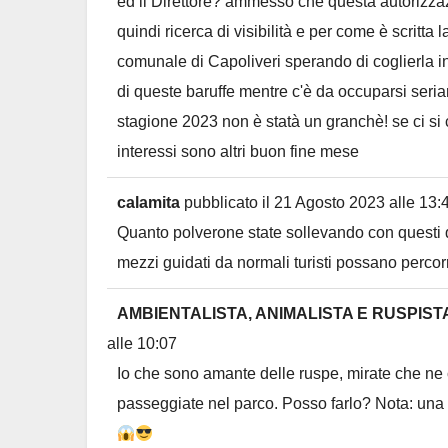
ed il Direttore? ammesso che questa autorizzaz
quindi ricerca di visibilità e per come è scritta 
comunale di Capoliveri sperando di coglierla i
di queste baruffe mentre c'è da occuparsi seria
stagione 2023 non è statà un granchè! se ci si
interessi sono altri buon fine mese
calamita
pubblicato il
21 Agosto 2023
alle
13:
Quanto polverone state sollevando con questi qu
mezzi guidati da normali turisti possano percorre
AMBIENTALISTA, ANIMALISTA E RUSPISTA
alle
10:07
Io che sono amante delle ruspe, mirate che ne 
passeggiate nel parco. Posso farlo? Nota: una