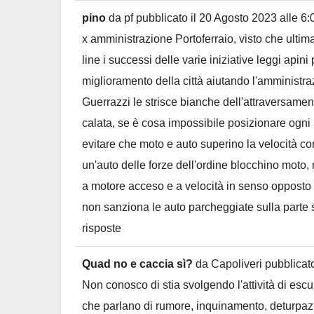
pino
da
pf
pubblicato il
20 Agosto 2023
alle
6:
x amministrazione Portoferraio, visto che ultim
line i successi delle varie iniziative leggi apin
miglioramento della città aiutando l'amministrazi
Guerrazzi le strisce bianche dell'attraversamen
calata, se è cosa impossibile posizionare ogni 5
evitare che moto e auto superino la velocità cons
un'auto delle forze dell'ordine blocchino moto
a motore acceso e a velocità in senso opposto 
non sanziona le auto parcheggiate sulla parte s
risposte
Quad no e caccia sì?
da
Capoliveri
pubblicato
Non conosco di stia svolgendo l'attività di esc
che parlano di rumore, inquinamento, deturpa