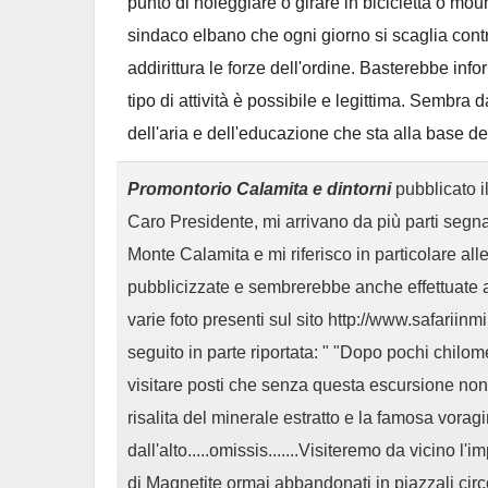
punto di noleggiare o girare in bicicletta o mo
sindaco elbano che ogni giorno si scaglia cont
addirittura le forze dell'ordine. Basterebbe info
tipo di attività è possibile e legittima. Sembra 
dell'aria e dell'educazione che sta alla base de
Promontorio Calamita e dintorni
pubblicato i
Caro Presidente, mi arrivano da più parti segnala
Monte Calamita e mi riferisco in particolare al
pubblicizzate e sembrerebbe anche effettuate al 
varie foto presenti sul sito http://www.safariinm
seguito in parte riportata: " "Dopo pochi chilo
visitare posti che senza questa escursione non
risalita del minerale estratto e la famosa voragi
dall'alto.....omissis.......Visiteremo da vicino l
di Magnetite ormai abbandonati in piazzali circ