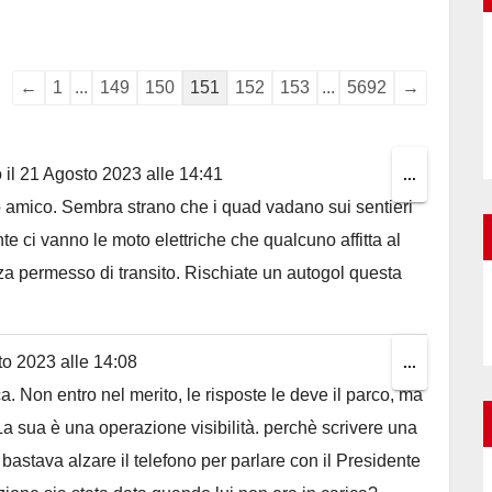
Guestbook
←
1
...
149
150
151
152
153
...
5692
→
list
navigation
 il
21 Agosto 2023
alle
14:41
Toggle
...
o amico. Sembra strano che i quad vadano sui sentieri
this
te ci vanno le moto elettriche che qualcuno affitta al
metabox.
za permesso di transito. Rischiate un autogol questa
to 2023
alle
14:08
Toggle
...
. Non entro nel merito, le risposte le deve il parco, ma
this
 La sua è una operazione visibilità. perchè scrivere una
metabox.
 bastava alzare il telefono per parlare con il Presidente