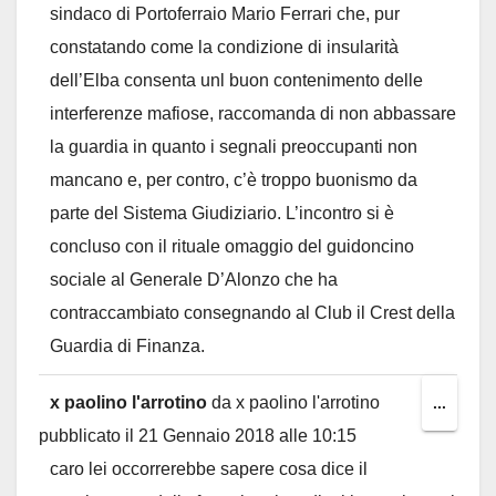
sindaco di Portoferraio Mario Ferrari che, pur
constatando come la condizione di insularità
dell’Elba consenta unl buon contenimento delle
interferenze mafiose, raccomanda di non abbassare
la guardia in quanto i segnali preoccupanti non
mancano e, per contro, c’è troppo buonismo da
parte del Sistema Giudiziario. L’incontro si è
concluso con il rituale omaggio del guidoncino
sociale al Generale D’Alonzo che ha
contraccambiato consegnando al Club il Crest della
Guardia di Finanza.
x paolino l'arrotino
da
x paolino l'arrotino
Toggl
...
pubblicato il
21 Gennaio 2018
alle
10:15
this
caro lei occorrerebbe sapere cosa dice il
metab