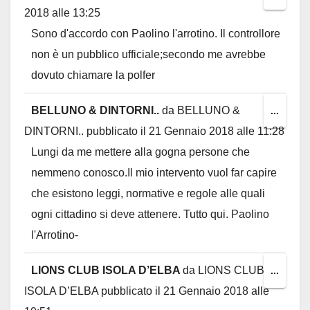
2018
alle
13:25
this
Sono d'accordo con Paolino l'arrotino. Il controllore
metab
non è un pubblico ufficiale;secondo me avrebbe
dovuto chiamare la polfer
BELLUNO & DINTORNI..
da
BELLUNO &
Toggl
...
DINTORNI..
pubblicato il
21 Gennaio 2018
alle
11:28
this
Lungi da me mettere alla gogna persone che
metab
nemmeno conosco.Il mio intervento vuol far capire
che esistono leggi, normative e regole alle quali
ogni cittadino si deve attenere. Tutto qui. Paolino
l'Arrotino-
LIONS CLUB ISOLA D’ELBA
da
LIONS CLUB
Toggl
...
ISOLA D’ELBA
pubblicato il
21 Gennaio 2018
alle
this