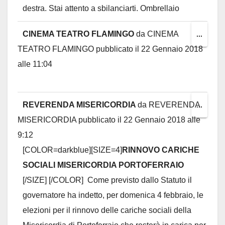
destra. Stai attento a sbilanciarti. Ombrellaio
CINEMA TEATRO FLAMINGO
da
CINEMA
Toggl
...
TEATRO FLAMINGO
pubblicato il
22 Gennaio 2018
this
alle
11:04
metab
REVERENDA MISERICORDIA
da
REVERENDA
Toggl
...
MISERICORDIA
pubblicato il
22 Gennaio 2018
alle
this
9:12
metab
[COLOR=darkblue][SIZE=4]
RINNOVO CARICHE
SOCIALI MISERICORDIA PORTOFERRAIO
[/SIZE] [/COLOR]
Come previsto dallo Statuto il
governatore ha indetto, per domenica 4 febbraio, le
elezioni per il rinnovo delle cariche sociali della