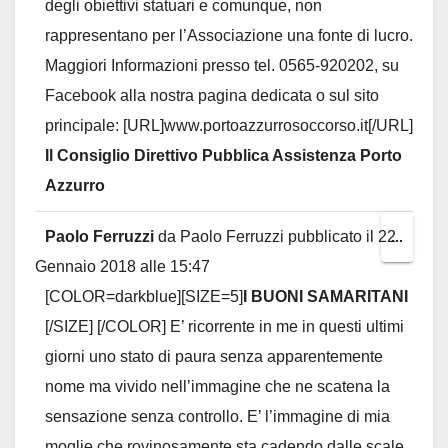
degli obiettivi statuari e comunque, non
rappresentano per l’Associazione una fonte di lucro.
Maggiori Informazioni presso tel. 0565-920202, su
Facebook alla nostra pagina dedicata o sul sito
principale: [URL]www.portoazzurrosoccorso.it[/URL]
Il Consiglio Direttivo Pubblica Assistenza Porto
Azzurro
Paolo Ferruzzi
da
Paolo Ferruzzi
pubblicato il
22
Toggl
...
Gennaio 2018
alle
15:47
this
[COLOR=darkblue][SIZE=5]
I BUONI SAMARITANI
metab
[/SIZE] [/COLOR] E’ ricorrente in me in questi ultimi
giorni uno stato di paura senza apparentemente
nome ma vivido nell’immagine che ne scatena la
sensazione senza controllo. E’ l’immagine di mia
moglie che rovinosamente sta cadendo dalle scale