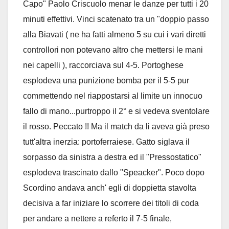
Capo" Paolo Criscuolo menar le danze per tutti i 20
minuti effettivi. Vinci scatenato tra un "doppio passo
alla Biavati ( ne ha fatti almeno 5 su cui i vari diretti
controllori non potevano altro che mettersi le mani
nei capelli ), raccorciava sul 4-5. Portoghese
esplodeva una punizione bomba per il 5-5 pur
commettendo nel riappostarsi al limite un innocuo
fallo di mano...purtroppo il 2° e si vedeva sventolare
il rosso. Peccato !! Ma il match da li aveva già preso
tutt'altra inerzia: portoferraiese. Gatto siglava il
sorpasso da sinistra a destra ed il "Pressostatico"
esplodeva trascinato dallo "Speacker". Poco dopo
Scordino andava anch' egli di doppietta stavolta
decisiva a far iniziare lo scorrere dei titoli di coda
per andare a nettere a referto il 7-5 finale,