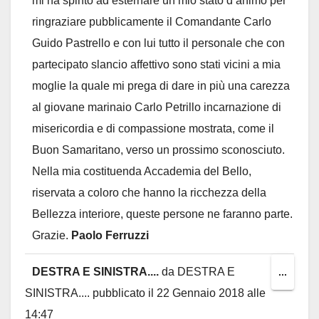
mi ha spinto ad esternare un mio stato d’animo per
ringraziare pubblicamente il Comandante Carlo
Guido Pastrello e con lui tutto il personale che con
partecipato slancio affettivo sono stati vicini a mia
moglie la quale mi prega di dare in più una carezza
al giovane marinaio Carlo Petrillo incarnazione di
misericordia e di compassione mostrata, come il
Buon Samaritano, verso un prossimo sconosciuto.
Nella mia costituenda Accademia del Bello,
riservata a coloro che hanno la ricchezza della
Bellezza interiore, queste persone ne faranno parte.
Grazie.
Paolo Ferruzzi
DESTRA E SINISTRA....
da
DESTRA E
Toggl
...
SINISTRA....
pubblicato il
22 Gennaio 2018
alle
this
14:47
metab