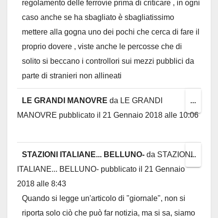
regolamento delle ferrovie prima di criticare , in ogni
caso anche se ha sbagliato è sbagliatissimo
mettere alla gogna uno dei pochi che cerca di fare il
proprio dovere , viste anche le percosse che di
solito si beccano i controllori sui mezzi pubblici da
parte di stranieri non allineati
LE GRANDI MANOVRE
da
LE GRANDI
Toggl
...
MANOVRE
pubblicato il
21 Gennaio 2018
alle
10:06
this
metab
STAZIONI ITALIANE... BELLUNO-
da
STAZIONI
Toggl
...
ITALIANE... BELLUNO-
pubblicato il
21 Gennaio
this
2018
alle
8:43
metab
Quando si legge un'articolo di "giornale", non si
riporta solo ciò che può far notizia, ma si sa, siamo