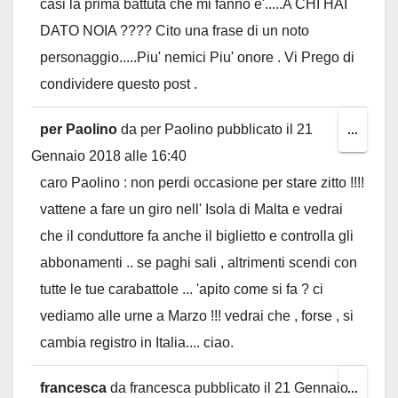
casi la prima battuta che mi fanno e'.....A CHI HAI
DATO NOIA ???? Cito una frase di un noto
personaggio.....Piu' nemici Piu' onore . Vi Prego di
condividere questo post .
per Paolino
da
per Paolino
pubblicato il
21
Toggl
...
Gennaio 2018
alle
16:40
this
caro Paolino : non perdi occasione per stare zitto !!!!
metab
vattene a fare un giro nell' Isola di Malta e vedrai
che il conduttore fa anche il biglietto e controlla gli
abbonamenti .. se paghi sali , altrimenti scendi con
tutte le tue carabattole ... 'apito come si fa ? ci
vediamo alle urne a Marzo !!! vedrai che , forse , si
cambia registro in Italia.... ciao.
francesca
da
francesca
pubblicato il
21 Gennaio
Toggl
...