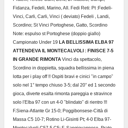
Fidanza, Fedeli, Marino, All. Fedi Reti: Pt :Fedeli-
Vinci, Carli, Carli, Vinci ( deviato) Fedeli , Landi,
Scordino; St Vinci Portoghese, Gatto, Scordino
Note: espulso st Portoghese (doppio giallo)
Campionato Under 19
LA BELLISSIMA ELBA 97
ATTENDEVA IL MONTECALVOLI : FINISCE 7-5
IN GRANDE RIMONTA
Vinci da spettacolo,
Scordino in doppietta, squadra bellissima in piena
lotta per i play off !! Ospiti bravi e cinici "in campo"
solo nel 1° tempo chiuso 3-5; dal 20° ed 1 secondo
gioca, diverte esalta rimonta pareggia e stravince
solo l'Elba 97 con un 4-0 "blindato" di rientro !!!
F.Siena-Atlante Gr 15-0; Poggibonsese-Città di
Massa C5 10-7; Rotino Li-Gisinti Pt; 4-0 Elba 97-
Montecalvoli C57-5 C5; F. Sangiovannese- Prato