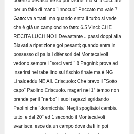
potenza devastante su punizione, ma si fa cacciare
per un fallo di mano "innocuo" Peccato ma vale 7
Gatto: va a tratti, ma quando entra il turbo si vede
che è già un campioncino fatto: 6.5 Vinci: CHE
RECITA LUCHINO !! Devastante .. passi doppi alla
Biavati a ripetizione gol pesanti; quando entra in
possesso di palla i difensori del Montecalvoli
vedono sempre i "sorci verdi" 8 Pagnini: prova ad
inserirsi nel tabellino sul fischio finale ma è NG
Linaldeddu NE All. Criscuolo: Che bravo il "Sotto
capo" Paolino Criscuolo. magari nel 1° tempo non
prende per il "nerbo" i suoi ragazzi sgridando
Paolini che "dormicchia" Negli spogliatoi cambia
tutto, e dal 20° ed 1 secondo il Montecalvoli
svanisce, esce da un campo dove da li in poi