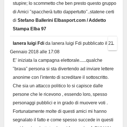
stupire; Io scommetto che ben presto questo gruppo
di Amici "spaccherà tutto dappertutto"..statene certi
di
Stefano Ballerini Elbasport.com / Addetto
Stampa Elba 97
lanera luigi Fdi
da
lanera luigi Fdi
pubblicato il
21
Toggl
...
Gennaio 2018
alle
17:08
this
E' iniziata la campagna elettorale......qualche
metab
"brava" persona si sta divertendo ad inviare lettere
anonime con l'intento di screditare il sottoscritto.
Che sia un attacco politico lo si capisce dalle
persone che le ricevono , essendo loro, spesso
personaggi pubblici e in grado di muovere voti .
Fortunatamente molte di questi amici mi hanno
segnalato il fatto e come spesso succede in questi