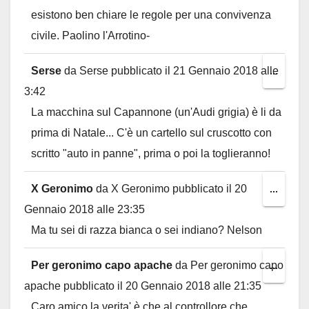
esistono ben chiare le regole per una convivenza
civile. Paolino l'Arrotino-
Serse
da
Serse
pubblicato il
21 Gennaio 2018
alle
Toggl
...
3:42
this
La macchina sul Capannone (un'Audi grigia) è li da
metab
prima di Natale... C'è un cartello sul cruscotto con
scritto "auto in panne", prima o poi la toglieranno!
X Geronimo
da
X Geronimo
pubblicato il
20
Toggl
...
Gennaio 2018
alle
23:35
this
Ma tu sei di razza bianca o sei indiano? Nelson
metab
Per geronimo capo apache
da
Per geronimo capo
Toggl
...
apache
pubblicato il
20 Gennaio 2018
alle
21:35
this
Caro amico,la verita' è che al controllore che
metab