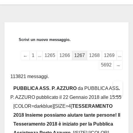
Guestbook
←
1
...
1265
1266
1267
1268
1269
...
list
5692
→
navigation
113821 messaggi.
PUBBLICA ASS. P. AZZURO
da
PUBBLICA ASS.
Toggl
...
P. AZZURO
pubblicato il
22 Gennaio 2018
alle
15:55
this
[COLOR=darkblue][SIZE=4]
TESSERAMENTO
metab
2018 Insieme possiamo aiutare tante persone! Il
Tesseramento 2018 è iniziato per la Pubblica
Assistenza Porto Azzurro.
[/SIZE] [/COLOR]