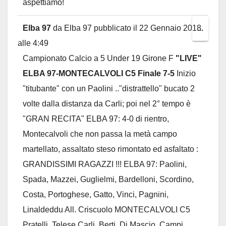
aspettiamo!
Elba 97
da
Elba 97
pubblicato il
22 Gennaio 2018
Toggl
...
alle
4:49
this
Campionato Calcio a 5 Under 19 Girone F
"LIVE"
metab
ELBA 97-MONTECALVOLI C5 Finale 7-5
Inizio
"titubante" con un Paolini .."distrattello" bucato 2
volte dalla distanza da Carli; poi nel 2° tempo è
"GRAN RECITA" ELBA 97: 4-0 di rientro,
Montecalvoli che non passa la metà campo
martellato, assaltato steso rimontato ed asfaltato :
GRANDISSIMI RAGAZZI !!! ELBA 97: Paolini,
Spada, Mazzei, Guglielmi, Bardelloni, Scordino,
Costa, Portoghese, Gatto, Vinci, Pagnini,
Linaldeddu All. Criscuolo MONTECALVOLI C5
Pratelli, Telese Carli, Berti, Di Mascio, Campi,