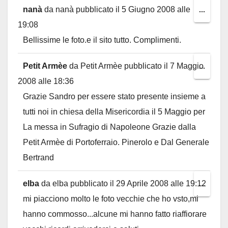
nanà
da
nanà
pubblicato il
5 Giugno 2008
alle
Toggl
...
19:08
this
Bellissime le foto.e il sito tutto. Complimenti.
metab
Petit Armèe
da
Petit Armèe
pubblicato il
7 Maggio
Toggl
...
2008
alle
18:36
this
Grazie Sandro per essere stato presente insieme a
metab
tutti noi in chiesa della Misericordia il 5 Maggio per
La messa in Sufragio di Napoleone Grazie dalla
Petit Armèe di Portoferraio. Pinerolo e Dal Generale
Bertrand
elba
da
elba
pubblicato il
29 Aprile 2008
alle
19:12
Toggl
...
mi piacciono molto le foto vecchie che ho vsto,mi
this
hanno commosso...alcune mi hanno fatto riaffiorare
metab