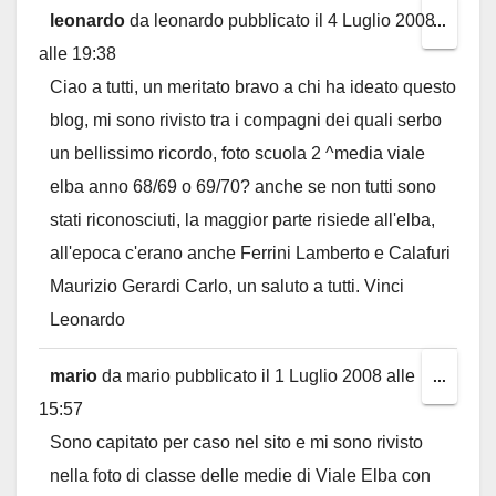
leonardo
da
leonardo
pubblicato il
4 Luglio 2008
Toggl
...
alle
19:38
this
Ciao a tutti, un meritato bravo a chi ha ideato questo
metab
blog, mi sono rivisto tra i compagni dei quali serbo
un bellissimo ricordo, foto scuola 2 ^media viale
elba anno 68/69 o 69/70? anche se non tutti sono
stati riconosciuti, la maggior parte risiede all'elba,
all'epoca c'erano anche Ferrini Lamberto e Calafuri
Maurizio Gerardi Carlo, un saluto a tutti. Vinci
Leonardo
mario
da
mario
pubblicato il
1 Luglio 2008
alle
Toggl
...
15:57
this
Sono capitato per caso nel sito e mi sono rivisto
metab
nella foto di classe delle medie di Viale Elba con