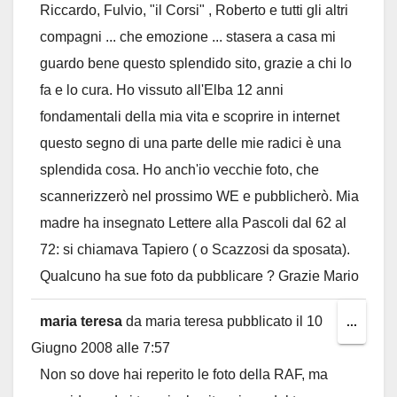
Riccardo, Fulvio, "il Corsi" , Roberto e tutti gli altri
compagni ... che emozione ... stasera a casa mi
guardo bene questo splendido sito, grazie a chi lo
fa e lo cura. Ho vissuto all'Elba 12 anni
fondamentali della mia vita e scoprire in internet
questo segno di una parte delle mie radici è una
splendida cosa. Ho anch'io vecchie foto, che
scannerizzerò nel prossimo WE e pubblicherò. Mia
madre ha insegnato Lettere alla Pascoli dal 62 al
72: si chiamava Tapiero ( o Scazzosi da sposata).
Qualcuno ha sue foto da pubblicare ? Grazie Mario
maria teresa
da
maria teresa
pubblicato il
10
Toggl
...
Giugno 2008
alle
7:57
this
Non so dove hai reperito le foto della RAF, ma
metab