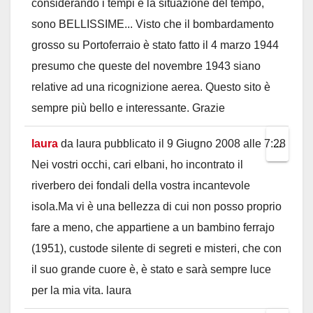
considerando i tempi e la situazione del tempo,
sono BELLISSIME... Visto che il bombardamento
grosso su Portoferraio è stato fatto il 4 marzo 1944
presumo che queste del novembre 1943 siano
relative ad una ricognizione aerea. Questo sito è
sempre più bello e interessante. Grazie
laura
da
laura
pubblicato il
9 Giugno 2008
alle
7:28
Toggl
...
Nei vostri occhi, cari elbani, ho incontrato il
this
riverbero dei fondali della vostra incantevole
metab
isola.Ma vi è una bellezza di cui non posso proprio
fare a meno, che appartiene a un bambino ferrajo
(1951), custode silente di segreti e misteri, che con
il suo grande cuore è, è stato e sarà sempre luce
per la mia vita. laura