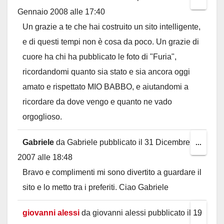
Gennaio 2008
alle
17:40
this
Un grazie a te che hai costruito un sito intelligente,
metab
e di questi tempi non è cosa da poco. Un grazie di
cuore ha chi ha pubblicato le foto di "Furia",
ricordandomi quanto sia stato e sia ancora oggi
amato e rispettato MIO BABBO, e aiutandomi a
ricordare da dove vengo e quanto ne vado
orgoglioso.
Gabriele
da
Gabriele
pubblicato il
31 Dicembre
Toggl
...
2007
alle
18:48
this
Bravo e complimenti mi sono divertito a guardare il
metab
sito e lo metto tra i preferiti. Ciao Gabriele
giovanni alessi
da
giovanni alessi
pubblicato il
19
Toggl
...