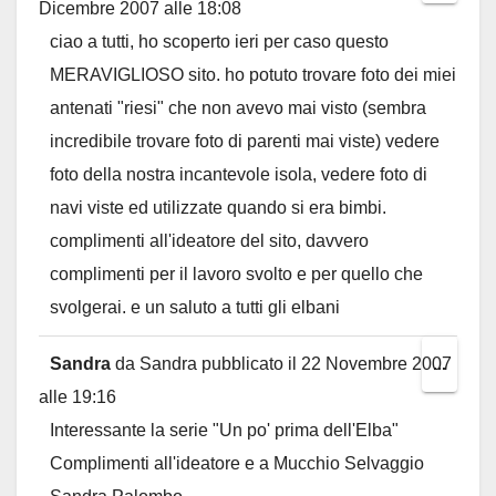
Dicembre 2007
alle
18:08
this
ciao a tutti, ho scoperto ieri per caso questo
metab
MERAVIGLIOSO sito. ho potuto trovare foto dei miei
antenati "riesi" che non avevo mai visto (sembra
incredibile trovare foto di parenti mai viste) vedere
foto della nostra incantevole isola, vedere foto di
navi viste ed utilizzate quando si era bimbi.
complimenti all'ideatore del sito, davvero
complimenti per il lavoro svolto e per quello che
svolgerai. e un saluto a tutti gli elbani
Sandra
da
Sandra
pubblicato il
22 Novembre 2007
Toggl
...
alle
19:16
this
Interessante la serie "Un po' prima dell'Elba"
metab
Complimenti all'ideatore e a Mucchio Selvaggio