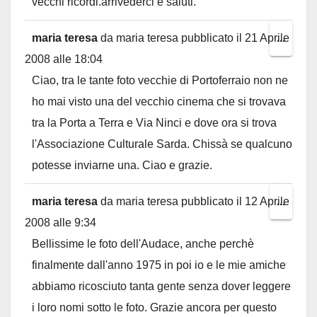
vecchi ricordi.arrivederci e saluti.
maria teresa
da
maria teresa
pubblicato il
21 Aprile
Toggl
...
2008
alle
18:04
this
Ciao, tra le tante foto vecchie di Portoferraio non ne
metab
ho mai visto una del vecchio cinema che si trovava
tra la Porta a Terra e Via Ninci e dove ora si trova
l'Associazione Culturale Sarda. Chissà se qualcuno
potesse inviarne una. Ciao e grazie.
maria teresa
da
maria teresa
pubblicato il
12 Aprile
Toggl
...
2008
alle
9:34
this
Bellissime le foto dell'Audace, anche perchè
metab
finalmente dall'anno 1975 in poi io e le mie amiche
abbiamo ricosciuto tanta gente senza dover leggere
i loro nomi sotto le foto. Grazie ancora per questo