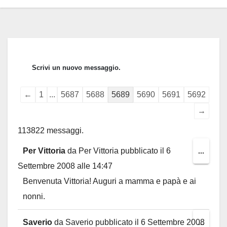
Guestbook
←
1
...
5687
5688
5689
5690
5691
5692
list
→
navigation
113822 messaggi.
Per Vittoria
da
Per Vittoria
pubblicato il
6
Toggl
...
Settembre 2008
alle
14:47
this
Benvenuta Vittoria! Auguri a mamma e papà e ai
metab
nonni.
Saverio
da
Saverio
pubblicato il
6 Settembre 2008
Toggl
...