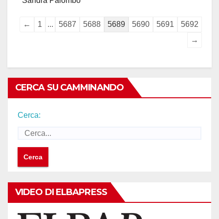
Sandra Palombo
Guestbook
←
1
...
5687
5688
5689
5690
5691
5692
list
→
navigation
CERCA SU CAMMINANDO
Cerca:
VIDEO DI ELBAPRESS