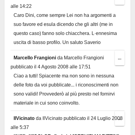
alle
14:22
this
Caro Dini, come sempre Lei non ha argomenti a
metab
suo favore ed esula dicendo che gli altri (me in
questo caso) fanno solo chiacchera. L·ennesima
uscita di basso profilo. Un saluto Saverio
Marcello Frangioni
da
Marcello Frangioni
Toggl
...
pubblicato il
4 Agosto 2008
alle
17:51
this
Ciao a tutti! Spiacente ma non sono in nessuna
metab
delle foto da voi pubblicate... i riconoscimenti non
sono validi! Provvederò al più presto nel fornirvi
materiale in cui sono coinvolto.
IlVicinato
da
IlVicinato
pubblicato il
24 Luglio 2008
Toggl
...
alle
5:37
this