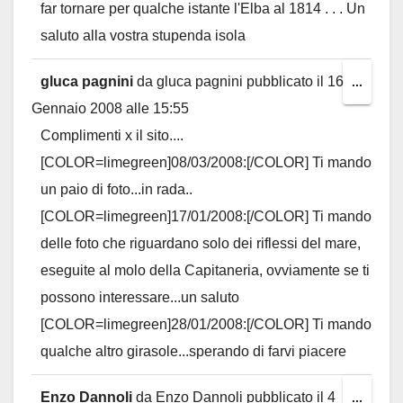
far tornare per qualche istante l'Elba al 1814 . . . Un
saluto alla vostra stupenda isola
gluca pagnini
da
gluca pagnini
pubblicato il
16
Toggl
...
Gennaio 2008
alle
15:55
this
Complimenti x il sito....
metab
[COLOR=limegreen]08/03/2008:[/COLOR] Ti mando
un paio di foto...in rada..
[COLOR=limegreen]17/01/2008:[/COLOR] Ti mando
delle foto che riguardano solo dei riflessi del mare,
eseguite al molo della Capitaneria, ovviamente se ti
possono interessare...un saluto
[COLOR=limegreen]28/01/2008:[/COLOR] Ti mando
qualche altro girasole...sperando di farvi piacere
Enzo Dannoli
da
Enzo Dannoli
pubblicato il
4
Toggl
...