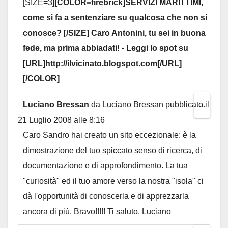
[SIZE=3]
[COLOR=firebrick]SERVIZI MARITTIMI,
metab
come si fa a sentenziare su qualcosa che non si
conosce? [/SIZE] Caro Antonini, tu sei in buona
fede, ma prima abbiadati! - Leggi lo spot su
[URL]http://ilvicinato.blogspot.com[/URL]
[/COLOR]
Luciano Bressan
da
Luciano Bressan
pubblicato il
Toggl
...
21 Luglio 2008
alle
8:16
this
Caro Sandro hai creato un sito eccezionale: è la
metab
dimostrazione del tuo spiccato senso di ricerca, di
documentazione e di approfondimento. La tua
"curiosità" ed il tuo amore verso la nostra "isola" ci
dà l'opportunità di conoscerla e di apprezzarla
ancora di più. Bravo!!!!! Ti saluto. Luciano