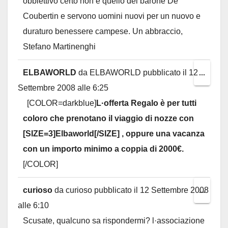
obbiettivo certo non è quello del barone De
Coubertin e servono uomini nuovi per un nuovo e
duraturo benessere campese. Un abbraccio,
Stefano Martinenghi
ELBAWORLD
da
ELBAWORLD
pubblicato il
12
Toggl
...
Settembre 2008
alle
6:25
this
[COLOR=darkblue]
L·offerta Regalo è per tutti
metab
coloro che prenotano il viaggio di nozze con
[SIZE=3]Elbaworld[/SIZE] , oppure una vacanza
con un importo minimo a coppia di 2000€.
[/COLOR]
curioso
da
curioso
pubblicato il
12 Settembre 2008
Toggl
...
alle
6:10
this
Scusate, qualcuno sa rispondermi? l·associazione
metab