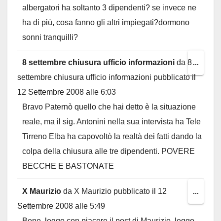
albergatori ha soltanto 3 dipendenti? se invece ne
ha di più, cosa fanno gli altri impiegati?dormono
sonni tranquilli?
8 settembre chiusura ufficio informazioni
da
8
Toggl
...
settembre chiusura ufficio informazioni
pubblicato il
this
12 Settembre 2008
alle
6:03
metab
Bravo Paternò quello che hai detto è la situazione
reale, ma il sig. Antonini nella sua intervista ha Tele
Tirreno Elba ha capovoltò la realtà dei fatti dando la
colpa della chiusura alle tre dipendenti. POVERE
BECCHE E BASTONATE
X Maurizio
da
X Maurizio
pubblicato il
12
Toggl
...
Settembre 2008
alle
5:49
this
Bene, leggo con piacere il post di Maurizio, leggo
metab