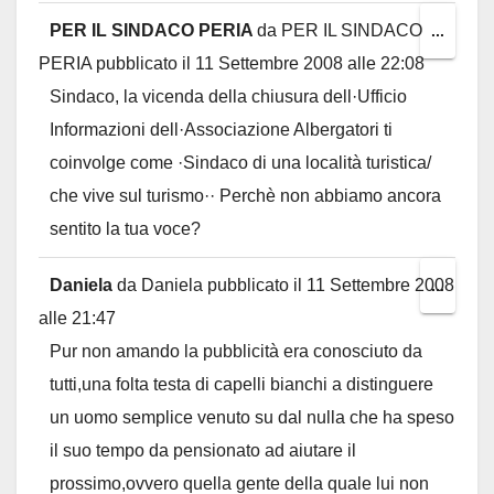
PER IL SINDACO PERIA
da
PER IL SINDACO
Toggl
...
PERIA
pubblicato il
11 Settembre 2008
alle
22:08
this
Sindaco, la vicenda della chiusura dell·Ufficio
metab
Informazioni dell·Associazione Albergatori ti
coinvolge come ·Sindaco di una località turistica/
che vive sul turismo·· Perchè non abbiamo ancora
sentito la tua voce?
Daniela
da
Daniela
pubblicato il
11 Settembre 2008
Toggl
...
alle
21:47
this
Pur non amando la pubblicità era conosciuto da
metab
tutti,una folta testa di capelli bianchi a distinguere
un uomo semplice venuto su dal nulla che ha speso
il suo tempo da pensionato ad aiutare il
prossimo,ovvero quella gente della quale lui non