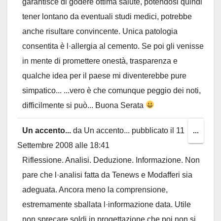
garantisce di godere ottima salute, potendosi quindi
tener lontano da eventuali studi medici, potrebbe
anche risultare convincente. Unica patologia
consentita è l·allergia al cemento. Se poi gli venisse
in mente di promettere onestà, trasparenza e
qualche idea per il paese mi diventerebbe pure
simpatico... ...vero è che comunque peggio dei noti,
difficilmente si può... Buona Serata
Un accento...
da
Un accento...
pubblicato il
11
Toggl
...
Settembre 2008
alle
18:41
this
Riflessione. Analisi. Deduzione. Informazione. Non
metab
pare che l·analisi fatta da Tenews e Modafferi sia
adeguata. Ancora meno la comprensione,
estremamente sballata l·informazione data. Utile
non sprecare soldi in progettazione che poi non si