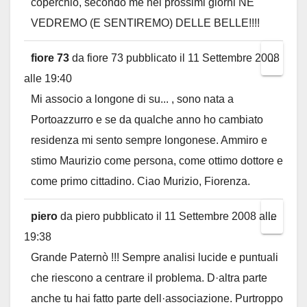
coperchio, secondo me nei prossimi giorni NE
VEDREMO (E SENTIREMO) DELLE BELLE!!!!
fiore 73
da
fiore 73
pubblicato il
11 Settembre 2008
Toggl
...
alle
19:40
this
Mi associo a longone di su... , sono nata a
metab
Portoazzurro e se da qualche anno ho cambiato
residenza mi sento sempre longonese. Ammiro e
stimo Maurizio come persona, come ottimo dottore e
come primo cittadino. Ciao Murizio, Fiorenza.
piero
da
piero
pubblicato il
11 Settembre 2008
alle
Toggl
...
19:38
this
Grande Paternò !!! Sempre analisi lucide e puntuali
metab
che riescono a centrare il problema. D·altra parte
anche tu hai fatto parte dell·associazione. Purtroppo