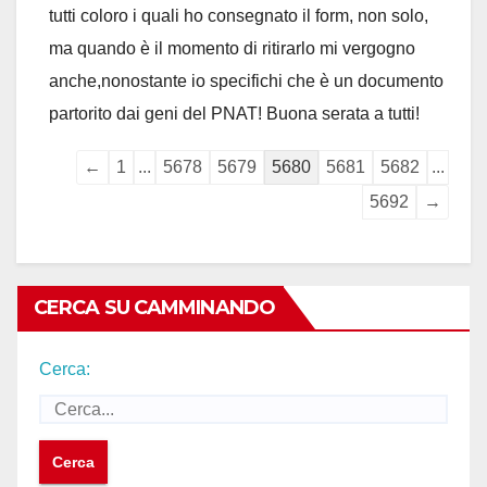
tutti coloro i quali ho consegnato il form, non solo,
ma quando è il momento di ritirarlo mi vergogno
anche,nonostante io specifichi che è un documento
partorito dai geni del PNAT! Buona serata a tutti!
Guestbook
←
1
...
5678
5679
5680
5681
5682
...
list
5692
→
navigation
CERCA SU CAMMINANDO
Cerca: