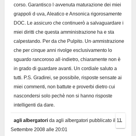
corso. Garantisco l·avvenuta maturazione dei miei
grappoli d·uva, Aleatico e Ansonica rigorosamente
DOC. Le assicuro che continuerò a salvaguardare i
miei diritti che questa amministrazione ha e sta
calpestando. Per da che Pulpito. Un·ammistrazione
che per cinque anni rivolge esclusivamento lo
sguardo rancoroso all·indietro, chiaramente non è
in grado di guardare avanti. Un cordiale saluto a
tutti. P.S. Gradirei, se possibile, risposte sensate ai
miei commenti, non battute e proverbi dietro cui
nascondersi solo pechè non si hanno risposte
intelligenti da dare.
agli albergatori
da
agli albergatori
pubblicato il
11
Toggl
...
Settembre 2008
alle
20:01
this