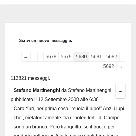
Guestbook
←
1
...
5678
5679
5680
5681
5682
...
list
5692
→
navigation
113821 messaggi.
Stefano Martinenghi
da
Stefano Martinenghi
Toggl
...
pubblicato il
12 Settembre 2008
alle
6:38
this
Caro Yuri, per prima cosa "muoia il lupo!" Anzi i lupi
metab
che , metaforicamente, fra i "poteri forti" di Campo
sono un branco. Però tranquillo: so il trucco per
renderli inoffensivi. A te lo posso confidare: basta