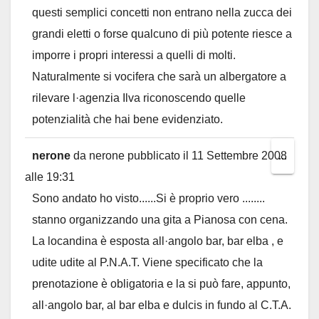
questi semplici concetti non entrano nella zucca dei
grandi eletti o forse qualcuno di più potente riesce a
imporre i propri interessi a quelli di molti.
Naturalmente si vocifera che sarà un albergatore a
rilevare l·agenzia Ilva riconoscendo quelle
potenzialità che hai bene evidenziato.
nerone
da
nerone
pubblicato il
11 Settembre 2008
Toggl
...
alle
19:31
this
Sono andato ho visto......Si è proprio vero ........
metab
stanno organizzando una gita a Pianosa con cena.
La locandina è esposta all·angolo bar, bar elba , e
udite udite al P.N.A.T. Viene specificato che la
prenotazione è obligatoria e la si può fare, appunto,
all·angolo bar, al bar elba e dulcis in fundo al C.T.A.