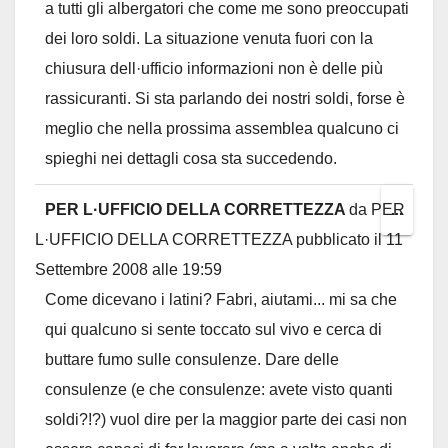
a tutti gli albergatori che come me sono preoccupati
metab
dei loro soldi. La situazione venuta fuori con la
chiusura dell·ufficio informazioni non è delle più
rassicuranti. Si sta parlando dei nostri soldi, forse è
meglio che nella prossima assemblea qualcuno ci
spieghi nei dettagli cosa sta succedendo.
PER L·UFFICIO DELLA CORRETTEZZA
da
PER
Toggl
...
L·UFFICIO DELLA CORRETTEZZA
pubblicato il
11
this
Settembre 2008
alle
19:59
metab
Come dicevano i latini? Fabri, aiutami... mi sa che
qui qualcuno si sente toccato sul vivo e cerca di
buttare fumo sulle consulenze. Dare delle
consulenze (e che consulenze: avete visto quanti
soldi?!?) vuol dire per la maggior parte dei casi non