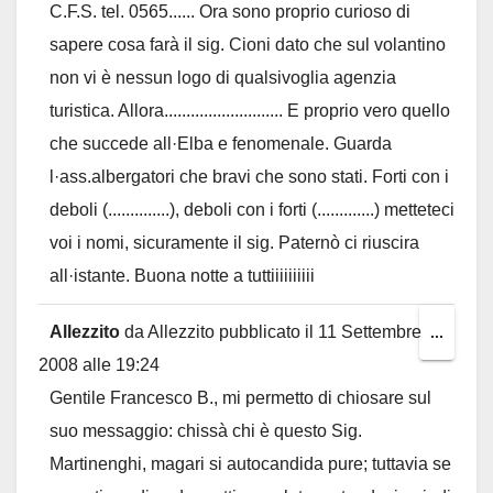
C.F.S. tel. 0565...... Ora sono proprio curioso di
sapere cosa farà il sig. Cioni dato che sul volantino
non vi è nessun logo di qualsivoglia agenzia
turistica. Allora........................... E proprio vero quello
che succede all·Elba e fenomenale. Guarda
l·ass.albergatori che bravi che sono stati. Forti con i
deboli (..............), deboli con i forti (.............) metteteci
voi i nomi, sicuramente il sig. Paternò ci riuscira
all·istante. Buona notte a tuttiiiiiiiiii
Allezzito
da
Allezzito
pubblicato il
11 Settembre
Toggl
...
2008
alle
19:24
this
Gentile Francesco B., mi permetto di chiosare sul
metab
suo messaggio: chissà chi è questo Sig.
Martinenghi, magari si autocandida pure; tuttavia se