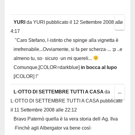
metab
YURI
da
YURI
pubblicato il
12 Settembre 2008
alle
Toggl
...
4:17
this
"Caro Stefano, l·istinto che spinge alla vignetta è
metab
irrefrenabile...Ovviamente, si fa per scherza·... :p ..e
almeno tu, so· sicuro ·un mi quereli...
Comunque,[COLOR=darkblue]
in bocca al lupo
[/COLOR] !"
L·OTTO DI SETTEMBRE TUTTI A CASA
da
Toggl
...
L·OTTO DI SETTEMBRE TUTTI A CASA
pubblicato
this
il
11 Settembre 2008
alle
22:12
metab
Bravo Paternò quella è la vera storia dell·Ag. Ilva
·Finchè agli Albergator va bene così·