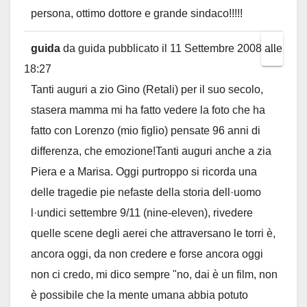
persona, ottimo dottore e grande sindaco!!!!!
guida
da
guida
pubblicato il
11 Settembre 2008
alle
Toggl
...
18:27
this
Tanti auguri a zio Gino (Retali) per il suo secolo,
metab
stasera mamma mi ha fatto vedere la foto che ha
fatto con Lorenzo (mio figlio) pensate 96 anni di
differenza, che emozione!Tanti auguri anche a zia
Piera e a Marisa. Oggi purtroppo si ricorda una
delle tragedie pie nefaste della storia dell·uomo
l·undici settembre 9/11 (nine-eleven), rivedere
quelle scene degli aerei che attraversano le torri è,
ancora oggi, da non credere e forse ancora oggi
non ci credo, mi dico sempre "no, dai è un film, non
è possibile che la mente umana abbia potuto