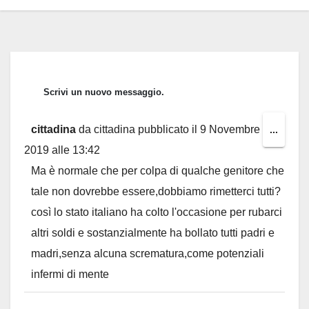
cittadina
da
cittadina
pubblicato il
9 Novembre
Toggl
...
2019
alle
13:42
this
Ma è normale che per colpa di qualche genitore che
metab
tale non dovrebbe essere,dobbiamo rimetterci tutti?
così lo stato italiano ha colto l'occasione per rubarci
altri soldi e sostanzialmente ha bollato tutti padri e
madri,senza alcuna scrematura,come potenziali
infermi di mente