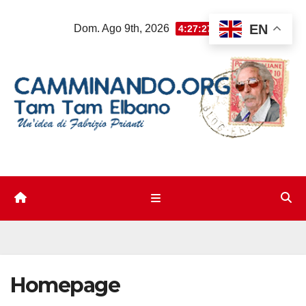
Salta
EN
Dom. Ago 9th, 2026
4:27:27 PM
al
contenuto
Homepage