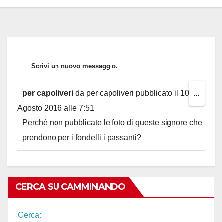
per capoliveri
da
per capoliveri
pubblicato il
10
Toggl
...
Agosto 2016
alle
7:51
this
Perché non pubblicate le foto di queste signore che
metab
prendono per i fondelli i passanti?
CERCA SU CAMMINANDO
Cerca: