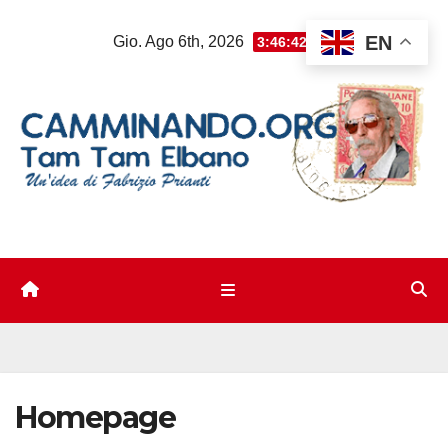
Salta
EN
Gio. Ago 6th, 2026
3:46:43 AM
al
contenuto
Homepage