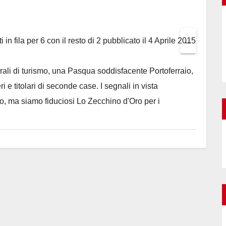
i in fila per 6 con il resto di 2
pubblicato il
4 Aprile 2015
Toggle
...
this
nerali di turismo, una Pasqua soddisfacente Portoferraio,
metabox.
i e titolari di seconde case. I segnali in vista
to, ma siamo fiduciosi Lo Zecchino d'Oro per i