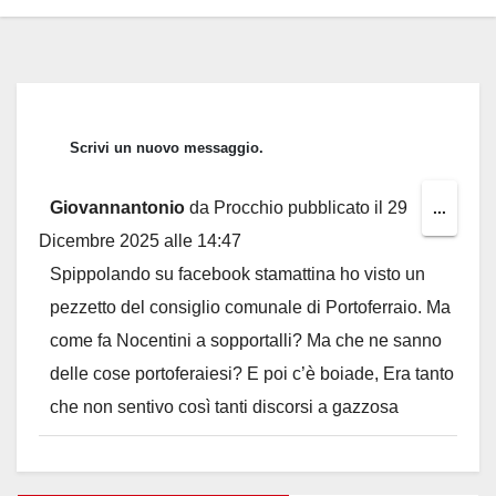
Giovannantonio
da
Procchio
pubblicato il
29
Toggl
...
Dicembre 2025
alle
14:47
this
Spippolando su facebook stamattina ho visto un
metab
pezzetto del consiglio comunale di Portoferraio. Ma
come fa Nocentini a sopportalli? Ma che ne sanno
delle cose portoferaiesi? E poi c’è boiade, Era tanto
che non sentivo così tanti discorsi a gazzosa