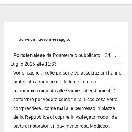
Portoferraiese
da
Portoferraio
pubblicato il
24
Toggl
...
Luglio 2025
alle
11:33
this
Vorrei capire : molte persone ed associazioni hanno
metab
protestato a ragione o a torto della ruota
panoramica montata alle Ghiaie , attendiamo il 15
settembre per vedere come finirà. Ecco cosa vorrei
comprendere , come mai si é permesso in piazza
della Repubblica di coprire in variegato modo , da
parte di ristoratori , il pavimento rosa Mediceo .