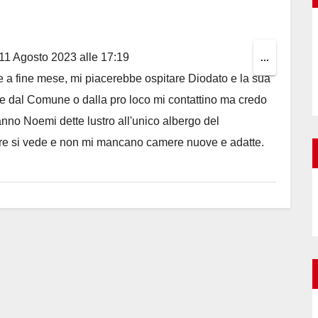
11 Agosto 2023
alle
17:19
Toggle
...
a fine mese, mi piacerebbe ospitare Diodato e la sua
this
che dal Comune o dalla pro loco mi contattino ma credo
metabox.
anno Noemi dette lustro all'unico albergo del
mare si vede e non mi mancano camere nuove e adatte.