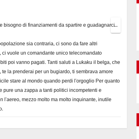
e bisogno di finanziamenti da spartire e guadagnarci
Toggle
...
this
polazione sia contraria, ci sono da fare altri
metabox.
ia, ci vuole un comandante unico telecomandato
iti poi vanno pagati. Tanti saluti a Lukaku il belga, che
di, te la prenderai per un bugiardo, ti sembrava amore
ficile stare al mondo quando perdi l'orgoglio Per quanto
e pure una zappa a tanti politici incompetenti e
on l'aereo, mezzo molto ma molto inquinante, inutile
o.