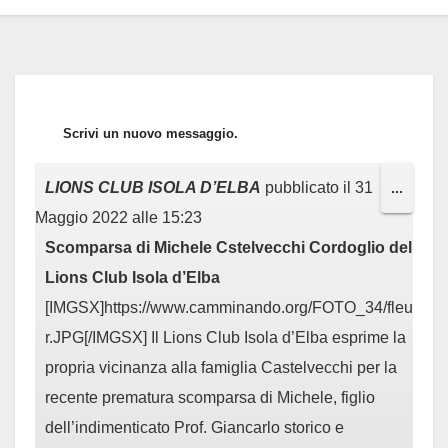
LIONS CLUB ISOLA D’ELBA
pubblicato il
31
Toggl
...
Maggio 2022
alle
15:23
this
Scomparsa di Michele Cstelvecchi Cordoglio del
metab
Lions Club Isola d’Elba
[IMGSX]https://www.camminando.org/FOTO_34/fleu
r.JPG[/IMGSX] Il Lions Club Isola d’Elba esprime la
propria vicinanza alla famiglia Castelvecchi per la
recente prematura scomparsa di Michele, figlio
dell’indimenticato Prof. Giancarlo storico e